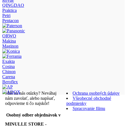
Revue
QINGDAO
Praktica
Petri
Pentacon
ORWO
Makina
Maginon
Exakta
Cosina
Chinon
Carena
Beroflex
Máš na nás otázky? Neváhaj
Ochrana osobných údajov
nám zavolať, alebo napísať,
Všeobecné obchodné
odpovieme ti čo najskôr!
podmienky
Spracovanie filmu
Osobný odber objednávok v
MINULLE STORE -