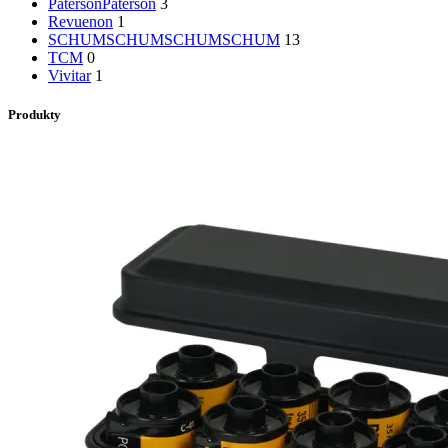
Paterson
Paterson
3
Revuenon
1
SCHUMSCHUM
SCHUMSCHUM
13
TCM
0
Vivitar
1
Produkty