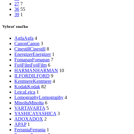
27
7
36
55
39
1
Vybrať značku
Agfa
Agfa
4
Canon
Canon
3
Cinestill
Cinestill
8
Energizer
Energizer
1
Fomapan
Fomapan
7
FujiFilm
FujiFilm
6
HARMAN
HARMAN
10
ILFORD
ILFORD
9
Kentmere
Kentmere
4
Kodak
Kodak
82
Leica
Leica
1
Lomography
Lomography
4
Minolta
Minolta
6
VARTA
VARTA
5
YASHICA
YASHICA
3
ADOX
ADOX
2
AP
AP
1
Ferrania
Ferrania
1