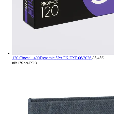
120 Cinestill 400Dynamic 5PACK EXP 06/2026
85,45
€
(
69,47
€
bez DPH)