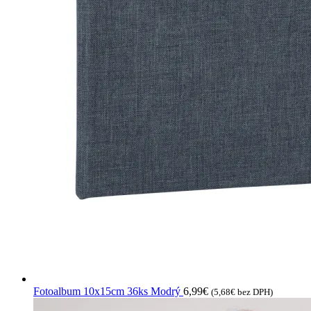
Fotoalbum 10x15cm 36ks Modrý
6,99
€
(
5,68
€
bez DPH)