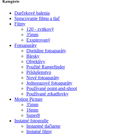
Kategórie
Darčekové balenia
Spracovanie filmu a tlač
Filmy
120 - zvitkový
35mm
Exspirovaný
Fotoaparáty
Digitálne fotoaparáty
Blesky
Objektívy
Použité Rangefinder
Príslušenstvo
Nové fotoaparáty
Jednorazové fotoaparáty
Používané point-and-shoot
Používané zrkadlovky
Motion Picture
35mm
16mm
Super8
Instatné fotografie
Instantné tlačiarne
Instatné filmy