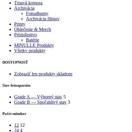
Tmavá komora
Archivácia
Fotoalbumy
Archivácia filmov
Printy
Oblečenie & Merch
Príslušentvo
Batérie
MINULLE Produkty
Všetky produkty
DOSTUPNOSŤ
Zobraziť len produkty skladom
Stav fotoaparátu
Grade A — Výborný stav
5
Grade B — Spoľahlivý stav
3
Počet snímkov
12
12
24
4