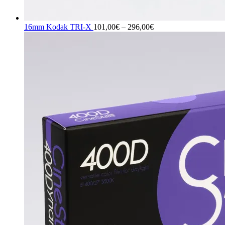
Price
16mm Kodak TRI-X
101,00
€
–
296,00
€
range:
101,00€
through
296,00€