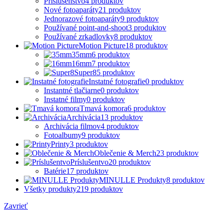
Príslušenstvo
4
produktov
Nové fotoaparáty
21
produktov
Jednorazové fotoaparáty
9
produktov
Používané point-and-shoot
3
produktov
Používané zrkadlovky
8
produktov
Motion Picture
18
produktov
35mm
6
produktov
16mm
7
produktov
Super8
5
produktov
Instatné fotografie
0
produktov
Instantné tlačiarne
0
produktov
Instatné filmy
0
produktov
Tmavá komora
6
produktov
Archivácia
13
produktov
Archivácia filmov
4
produktov
Fotoalbumy
9
produktov
Printy
3
produktov
Oblečenie & Merch
23
produktov
Príslušentvo
20
produktov
Batérie
17
produktov
MINULLE Produkty
8
produktov
Všetky produkty
219
produktov
Zavrieť