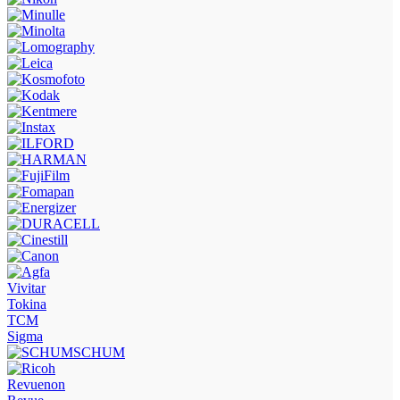
Vivitar
Tokina
TCM
Sigma
Revuenon