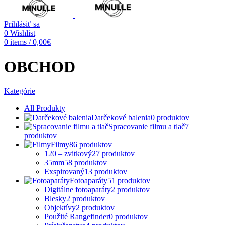
Prihlásiť sa
0
Wishlist
0
items
/
0,00
€
OBCHOD
Kategórie
All
Produkty
Darčekové balenia
0
produktov
Spracovanie filmu a tlač
7
produktov
Filmy
86
produktov
120 – zvitkový
27
produktov
35mm
58
produktov
Exspirovaný
13
produktov
Fotoaparáty
51
produktov
Digitálne fotoaparáty
2
produktov
Blesky
2
produktov
Objektívy
2
produktov
Použité Rangefinder
0
produktov