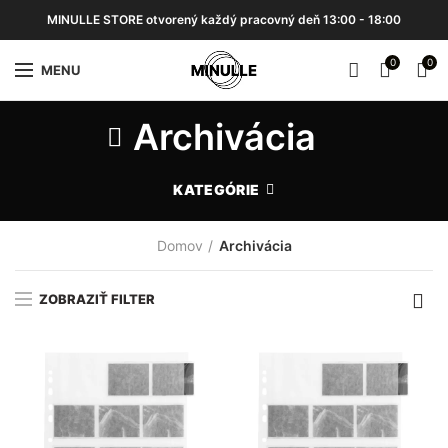
MINULLE STORE otvorený každý pracovný deň 13:00 - 18:00
0
0
MENU
Archivácia
KATEGÓRIE
Domov
Archivácia
ZOBRAZIŤ FILTER