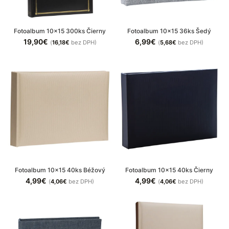
Fotoalbum 10×15 300ks Čierny
Fotoalbum 10×15 36ks Šedý
19,90
€
6,99
€
(
16,18
€
bez DPH)
(
5,68
€
bez DPH)
Fotoalbum 10×15 40ks Béžový
Fotoalbum 10×15 40ks Čierny
4,99
€
4,99
€
(
4,06
€
bez DPH)
(
4,06
€
bez DPH)