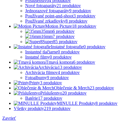
Príslušenstvo
4
produktov
Nové fotoaparáty
21
produktov
Jednorazové fotoaparáty
9
produktov
Používané point-and-shoot
3
produktov
Používané zrkadlovky
8
produktov
Motion Picture
18
produktov
35mm
6
produktov
16mm
7
produktov
Super8
5
produktov
Instatné fotografie
0
produktov
Instantné tlačiarne
0
produktov
Instatné filmy
0
produktov
Tmavá komora
6
produktov
Archivácia
13
produktov
Archivácia filmov
4
produktov
Fotoalbumy
9
produktov
Printy
3
produktov
Oblečenie & Merch
23
produktov
Príslušentvo
20
produktov
Batérie
17
produktov
MINULLE Produkty
8
produktov
Všetky produkty
219
produktov
Zavrieť