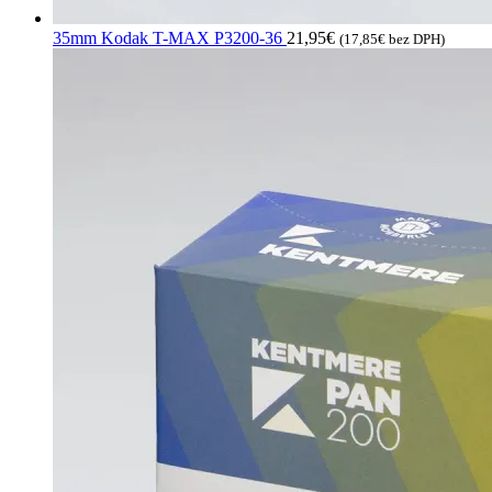
35mm Kodak T-MAX P3200-36
21,95
€
(
17,85
€
bez DPH)