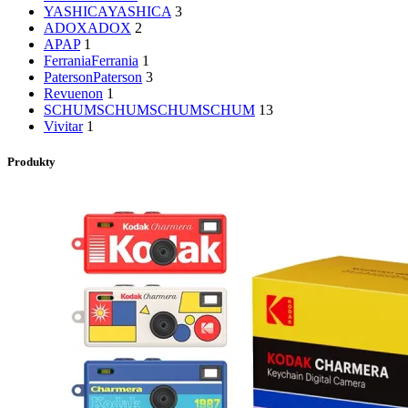
YASHICA
YASHICA
3
ADOX
ADOX
2
AP
AP
1
Ferrania
Ferrania
1
Paterson
Paterson
3
Revuenon
1
SCHUMSCHUM
SCHUMSCHUM
13
Vivitar
1
Produkty