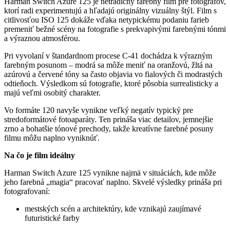
Harman Switch Azure 125 je netradičný farebný film pre fotografov,
ktorí radi experimentujú a hľadajú originálny vizuálny štýl. Film s
citlivosťou ISO 125 dokáže vďaka netypickému podaniu farieb
premeniť bežné scény na fotografie s prekvapivými farebnými tónmi
a výraznou atmosférou.
Pri vyvolaní v štandardnom procese C-41 dochádza k výrazným
farebným posunom – modrá sa môže meniť na oranžovú, žltá na
azúrovú a červené tóny sa často objavia vo fialových či modrastých
odtieňoch. Výsledkom sú fotografie, ktoré pôsobia surrealisticky a
majú veľmi osobitý charakter.
Vo formáte 120 navyše vynikne veľký negatív typický pre
stredoformátové fotoaparáty. Ten prináša viac detailov, jemnejšie
zrno a bohatšie tónové prechody, takže kreatívne farebné posuny
filmu môžu naplno vyniknúť.
Na čo je film ideálny
Harman Switch Azure 125 vynikne najmä v situáciách, kde môže
jeho farebná „magia“ pracovať naplno. Skvelé výsledky prináša pri
fotografovaní:
mestských scén a architektúry, kde vznikajú zaujímavé
futuristické farby