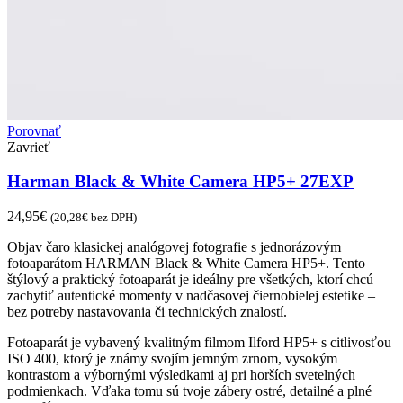
Porovnať
Zavrieť
Harman Black & White Camera HP5+ 27EXP
24,95
€
(
20,28
€
bez DPH)
Objav čaro klasickej analógovej fotografie s jednorázovým
fotoaparátom HARMAN Black & White Camera HP5+. Tento
štýlový a praktický fotoaparát je ideálny pre všetkých, ktorí chcú
zachytiť autentické momenty v nadčasovej čiernobielej estetike –
bez potreby nastavovania či technických znalostí.
Fotoaparát je vybavený kvalitným filmom Ilford HP5+ s citlivosťou
ISO 400, ktorý je známy svojím jemným zrnom, vysokým
kontrastom a výbornými výsledkami aj pri horších svetelných
podmienkach. Vďaka tomu sú tvoje zábery ostré, detailné a plné