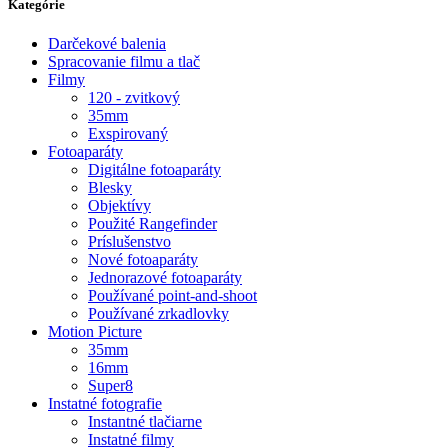
Kategórie
Darčekové balenia
Spracovanie filmu a tlač
Filmy
120 - zvitkový
35mm
Exspirovaný
Fotoaparáty
Digitálne fotoaparáty
Blesky
Objektívy
Použité Rangefinder
Príslušenstvo
Nové fotoaparáty
Jednorazové fotoaparáty
Používané point-and-shoot
Používané zrkadlovky
Motion Picture
35mm
16mm
Super8
Instatné fotografie
Instantné tlačiarne
Instatné filmy