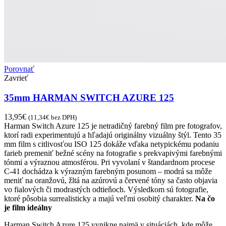
Porovnať
Zavrieť
35mm HARMAN SWITCH AZURE 125
13,95
€
(
11,34
€
bez DPH)
Harman Switch Azure 125 je netradičný farebný film pre fotografov,
ktorí radi experimentujú a hľadajú originálny vizuálny štýl. Tento 35
mm film s citlivosťou ISO 125 dokáže vďaka netypickému podaniu
farieb premeniť bežné scény na fotografie s prekvapivými farebnými
tónmi a výraznou atmosférou. Pri vyvolaní v štandardnom procese
C-41 dochádza k výrazným farebným posunom – modrá sa môže
meniť na oranžovú, žltá na azúrovú a červené tóny sa často objavia
vo fialových či modrastých odtieňoch. Výsledkom sú fotografie,
ktoré pôsobia surrealisticky a majú veľmi osobitý charakter.
Na čo
je film ideálny
Harman Switch Azure 125 vynikne najmä v situáciách, kde môže