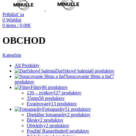
Prihlásiť sa
0
Wishlist
0
items
/
0,00
€
OBCHOD
Kategórie
All
Produkty
Darčekové balenia
0
produktov
Spracovanie filmu a tlač
7
produktov
Filmy
86
produktov
120 – zvitkový
27
produktov
35mm
58
produktov
Exspirovaný
13
produktov
Fotoaparáty
51
produktov
Digitálne fotoaparáty
2
produktov
Blesky
2
produktov
Objektívy
2
produktov
Použité Rangefinder
0
produktov