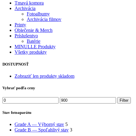
Tmavá komora
Archivácia
Fotoalbumy
Archivácia filmov
Printy
Oblečenie & Merch
Príslušentvo
Batérie
MINULLE Produkty
Všetky produkty
DOSTUPNOSŤ
Zobraziť len produkty skladom
Vybrať podľa ceny
Minimálna
Maximálna
Filter
cena
cena
Stav fotoaparátu
Grade A — Výborný stav
5
Grade B — Spoľahlivý stav
3