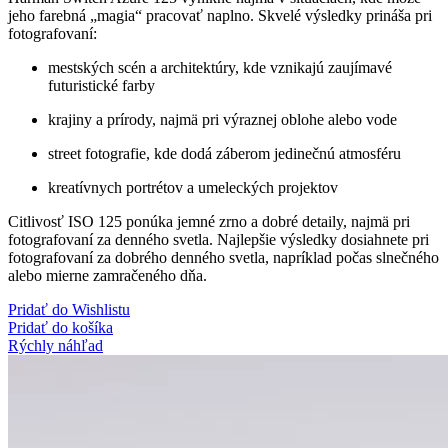
jeho farebná „magia“ pracovať naplno. Skvelé výsledky prináša pri
fotografovaní:
mestských scén a architektúry, kde vznikajú zaujímavé
futuristické farby
krajiny a prírody, najmä pri výraznej oblohe alebo vode
street fotografie, kde dodá záberom jedinečnú atmosféru
kreatívnych portrétov a umeleckých projektov
Citlivosť ISO 125 ponúka jemné zrno a dobré detaily, najmä pri
fotografovaní za denného svetla. Najlepšie výsledky dosiahnete pri
fotografovaní za dobrého denného svetla, napríklad počas slnečného
alebo mierne zamračeného dňa.
Pridať do Wishlistu
Pridať do košíka
Rýchly náhľad