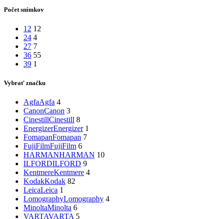
Počet snímkov
12
12
24
4
27
7
36
55
39
1
Vybrať značku
Agfa
Agfa
4
Canon
Canon
3
Cinestill
Cinestill
8
Energizer
Energizer
1
Fomapan
Fomapan
7
FujiFilm
FujiFilm
6
HARMAN
HARMAN
10
ILFORD
ILFORD
9
Kentmere
Kentmere
4
Kodak
Kodak
82
Leica
Leica
1
Lomography
Lomography
4
Minolta
Minolta
6
VARTA
VARTA
5