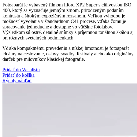
Fotoaparát je vybavený filmom Ilford XP2 Super s citlivosťou ISO
400, ktorý sa vyznačuje jemným zrnom, prirodzeným podaním
kontrastu a širokým expozičným rozsahom. Veľkou výhodou je
možnosť vyvolania v štandardnom C41 procese, vďaka čomu je
spracovanie jednoduché a dostupné vo väčšine fotolabov.
Výsledkom sú ostré, detailné snímky s príjemnou tonálnou škálou aj
pri rôznych svetelných podmienkach.
Vďaka kompaktnému prevedeniu a nízkej hmotnosti je fotoaparát
ideálny na cestovanie, oslavy, svadby, festivaly alebo ako originálny
darček pre milovníkov klasickej fotografie.
Pridať do Wishlistu
Pridať do košíka
Rýchly náhľad