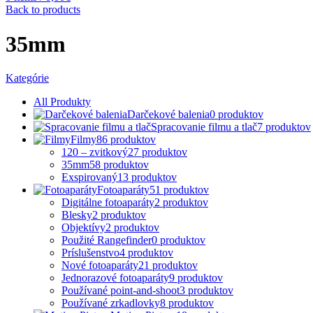
Back to products
35mm
Kategórie
All
Produkty
Darčekové balenia
0
produktov
Spracovanie filmu a tlač
7
produktov
Filmy
86
produktov
120 – zvitkový
27
produktov
35mm
58
produktov
Exspirovaný
13
produktov
Fotoaparáty
51
produktov
Digitálne fotoaparáty
2
produktov
Blesky
2
produktov
Objektívy
2
produktov
Použité Rangefinder
0
produktov
Príslušenstvo
4
produktov
Nové fotoaparáty
21
produktov
Jednorazové fotoaparáty
9
produktov
Používané point-and-shoot
3
produktov
Používané zrkadlovky
8
produktov