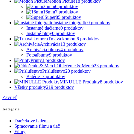
Motion Picture
18
produktov
35mm
6
produktov
16mm
7
produktov
Super8
5
produktov
Instatné fotografie
0
produktov
Instantné tlačiarne
0
produktov
Instatné filmy
0
produktov
Tmavá komora
6
produktov
Archivácia
13
produktov
Archivácia filmov
4
produktov
Fotoalbumy
9
produktov
Printy
3
produktov
Oblečenie & Merch
23
produktov
Príslušentvo
20
produktov
Batérie
17
produktov
MINULLE Produkty
8
produktov
Všetky produkty
219
produktov
Zavrieť
Kategórie
Darčekové balenia
Spracovanie filmu a tlač
Filmy