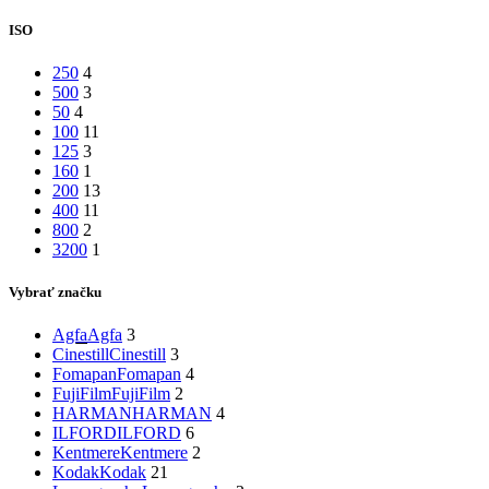
ISO
250
4
500
3
50
4
100
11
125
3
160
1
200
13
400
11
800
2
3200
1
Vybrať značku
Agfa
Agfa
3
Cinestill
Cinestill
3
Fomapan
Fomapan
4
FujiFilm
FujiFilm
2
HARMAN
HARMAN
4
ILFORD
ILFORD
6
Kentmere
Kentmere
2
Kodak
Kodak
21