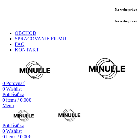
Na webe práve 
Na webe práve 
OBCHOD
SPRACOVANIE FILMU
FAQ
KONTAKT
0
Porovnať
0
Wishlist
Prihlásiť sa
0
items
/
0,00
€
Menu
Prihlásiť sa
0
Wishlist
0
items
/
0,00
€