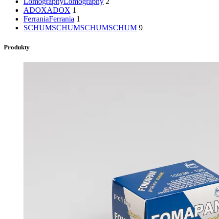
Lomography
Lomography
2
ADOX
ADOX
1
Ferrania
Ferrania
1
SCHUMSCHUM
SCHUMSCHUM
9
Produkty