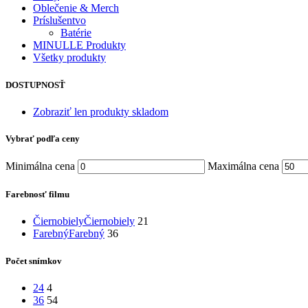
Oblečenie & Merch
Príslušentvo
Batérie
MINULLE Produkty
Všetky produkty
DOSTUPNOSŤ
Zobraziť len produkty skladom
Vybrať podľa ceny
Minimálna cena
Maximálna cena
Farebnosť filmu
Čiernobiely
Čiernobiely
21
Farebný
Farebný
36
Počet snímkov
24
4
36
54