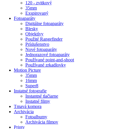
120 - zvitkový
35mm
Exspirovaný
Fotoaparáty
Digitálne fotoaparáty
Blesky
Objektívy
Použité Rangefinder
Príslušenstvo
Nové fotoaparáty
Jednorazové fotoaparáty
Používané point-and-shoot
Používané zrkadlovky
Motion Picture
35mm
16mm
Super8
Instatné fotografie
Instantné tlačiarne
Instatné filmy
Tmavá komora
Archivácia
Fotoalbumy
Archivácia filmov
Printy