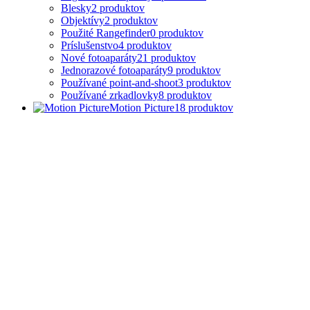
Blesky
2
produktov
Objektívy
2
produktov
Použité Rangefinder
0
produktov
Príslušenstvo
4
produktov
Nové fotoaparáty
21
produktov
Jednorazové fotoaparáty
9
produktov
Používané point-and-shoot
3
produktov
Používané zrkadlovky
8
produktov
Motion Picture
18
produktov