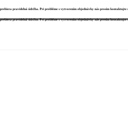
prebiera pravidelná údržba. Pri probléme s vytvorením objednávky nás prosím kontaktujte
prebiera pravidelná údržba. Pri probléme s vytvorením objednávky nás prosím kontaktujte