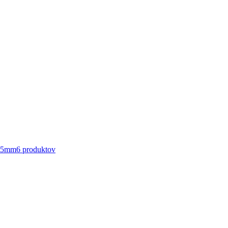
35mm
6
produktov