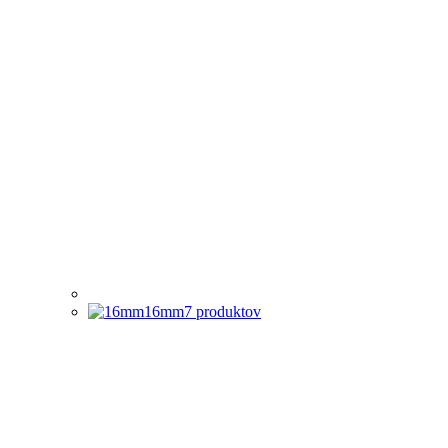
16mm
7
produktov