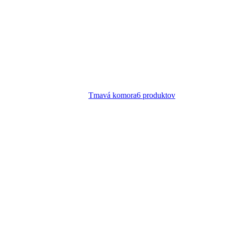
Tmavá komora
6
produktov