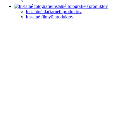
Instatné fotografie
0
produktov
Instantné tlačiarne
0
produktov
Instatné filmy
0
produktov