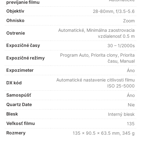
prevíjanie filmu
Objektív
28-80mm, f/3.5-5.6
Ohnisko
Zoom
Automatické, Minimálna zaostrovacia
Ostrenie
vzdialenosť 0.5 m
Expozičné časy
30 – 1/2000s
Program Auto, Priorita clony, Priorita
Expozičné režimy
času, Manual
Expozimeter
Áno
Automatické nastavenie citlivosti filmu
DX kód
ISO 25-5000
Samospúšť
Áno
Quartz Date
Nie
Blesk
Interný blesk
Veľkosť filmu
135
Rozmery
135 x 90.5 x 63.5 mm, 345 g