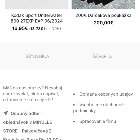
Kodak Sport Underwater
200€ Darčeková poukážka
800 27EXP EXP 06/2024
200,00
€
16,95
€
(
13,78
€
bez DPH)
Máš na nás otázky? Neváhaj
nám zavolať, alebo napísať,
Ochrana osobných údajov
odpovieme ti čo najskôr!
Všeobecné obchodné
podmienky
Osobný odber
Spracovanie filmu
objednávok v MINULLE
STORE - Palkovičová 2
Bratislava, Pon - Pia 13:00 -