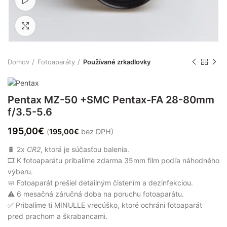
Spustiť video
Zväčšiť
Domov
Fotoaparáty
Používané zrkadlovky
Pentax MZ-50 +SMC Pentax-FA 28-80mm
f/3.5-5.6
195,00
€
(
195,00
€
bez DPH)
🔋 2x
CR2
, ktorá je súčasťou balenia.
🎞 K fotoaparátu pribalíme zdarma 35mm film podľa náhodného
výberu.
🧼 Fotoaparát prešiel detailným čistením a dezinfekciou.
⚠️ 6 mesačná záručná doba na poruchu fotoaparátu.
✅ Pribalíme ti MINULLE vrecúško, ktoré ochráni fotoaparát
pred prachom a škrabancami.