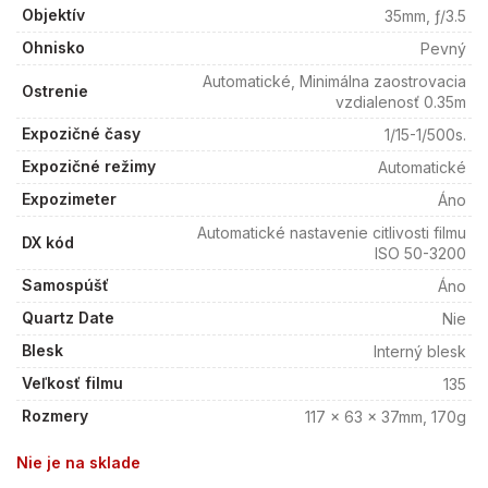
Objektív
35mm, ƒ/3.5
Ohnisko
Pevný
Automatické, Minimálna zaostrovacia
Ostrenie
vzdialenosť 0.35m
Expozičné časy
1/15-1/500s.
Expozičné režimy
Automatické
Expozimeter
Áno
Automatické nastavenie citlivosti filmu
DX kód
ISO 50-3200
Samospúšť
Áno
Quartz Date
Nie
Blesk
Interný blesk
Veľkosť filmu
135
Rozmery
117 x 63 x 37mm, 170g
Nie je na sklade