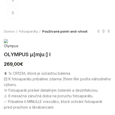
Spustiť video
Zväčšiť
Domov
Fotoaparáty
Používané point-and-shoot
OLYMPUS µ[mju:] I
269,00
€
🔋 1x CR123A, ktorá je súčasťou balenia.
🎞 K fotoaparátu pribalíme zdarma 35mm film podľa náhodného
výberu.
🧼 Fotoaparát prešiel detailným čistením a dezinfekciou.
⚠️ 6 mesačná záručná doba na poruchu fotoaparátu.
✅ Pribalíme ti MINULLE vrecúško, ktoré ochráni fotoaparát
pred prachom a škrabancami.