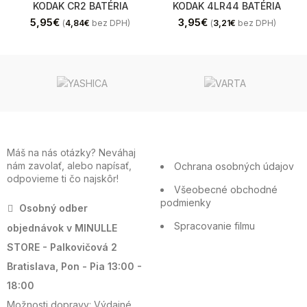
KODAK CR2 BATÉRIA
KODAK 4LR44 BATÉRIA
5,95
€
3,95
€
(
4,84
€
bez DPH)
(
3,21
€
bez DPH)
Máš na nás otázky? Neváhaj
nám zavolať, alebo napísať,
Ochrana osobných údajov
odpovieme ti čo najskôr!
Všeobecné obchodné
podmienky
Osobný odber
Spracovanie filmu
objednávok v MINULLE
STORE - Palkovičová 2
Bratislava, Pon - Pia 13:00 -
18:00
Možnosti dopravy: Výdajné