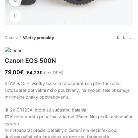
Spustiť video
Zväčšiť
Domov
Všetky produkty
Canon EOS 500N
79,00
€
(
64,23
€
bez DPH)
STAV 9/10 – Všetky funkcie fotoaparátu sú plne funkčné.
Fotoaparát bol veľmi málo používaný, na svojom tele obsahuje
minimálne znaky opotrebovania.
🔋 2x CR123A, ktoré sú súčasťou balenia.
🎞 K fotoaparátu pribalíme zdarma 35mm film podľa náhodného
výberu.
🧼 Fotoaparát prešiel detailným čistením a dezinfekciou.
⚠️ 6 mesačná záručná doba na poruchu fotoaparátu.