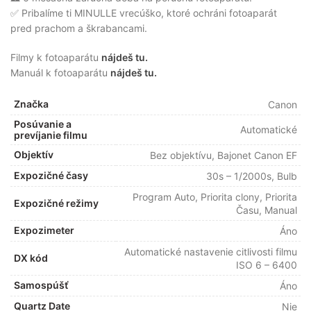
✅ Pribalíme ti MINULLE vrecúško, ktoré ochráni fotoaparát
pred prachom a škrabancami.
Filmy k fotoaparátu
nájdeš tu.
Manuál k fotoaparátu
nájdeš tu.
Značka
Canon
Posúvanie a
Automatické
prevíjanie filmu
Objektív
Bez objektívu, Bajonet Canon EF
Expozičné časy
30s – 1/2000s, Bulb
Program Auto, Priorita clony, Priorita
Expozičné režimy
Času, Manual
Expozimeter
Áno
Automatické nastavenie citlivosti filmu
DX kód
ISO 6 – 6400
Samospúšť
Áno
Quartz Date
Nie