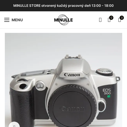
MINULLE STORE otvorený každý pracovný deň 13:00 - 18:00
0
0
MENU