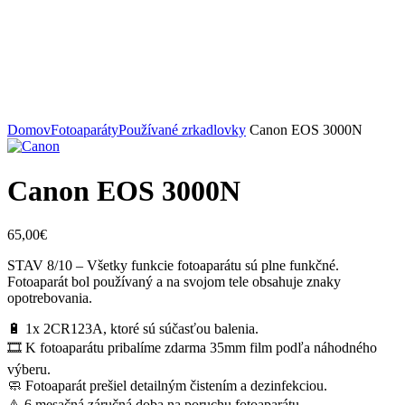
Spustiť video
Zväčšiť
Domov
Fotoaparáty
Používané zrkadlovky
Canon EOS 3000N
Canon EOS 3000N
65,00
€
STAV 8/10 – Všetky funkcie fotoaparátu sú plne funkčné.
Fotoaparát bol používaný a na svojom tele obsahuje znaky
opotrebovania.
🔋 1x 2CR123A, ktoré sú súčasťou balenia.
🎞 K fotoaparátu pribalíme zdarma 35mm film podľa náhodného
výberu.
🧼 Fotoaparát prešiel detailným čistením a dezinfekciou.
⚠️ 6 mesačná záručná doba na poruchu fotoaparátu.