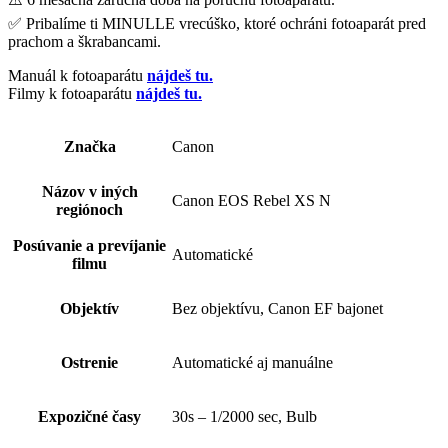
✅ Pribalíme ti MINULLE vrecúško, ktoré ochráni fotoaparát pred
prachom a škrabancami.
Manuál k fotoaparátu
nájdeš tu.
Filmy k fotoaparátu
nájdeš tu.
Značka
Canon
Názov v iných
Canon EOS Rebel XS N
regiónoch
Posúvanie a prevíjanie
Automatické
filmu
Objektív
Bez objektívu, Canon EF bajonet
Ostrenie
Automatické aj manuálne
Expozičné časy
30s – 1/2000 sec, Bulb