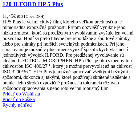
120 ILFORD HP 5 Plus
11,45
€
(
9,31
€
bez DPH)
HP5 Plus je veľmi citlivý film, ktorého veľkou prednosťou je
mimoriadna expozičná pružnosť. Pritom obzvlášť vynikne jeho
nízka zrnitosť, ktorá sa predĺženým vyvolávaním zvyšuje len veľmi
pozvoľna. Hodí sa preto hlavne pre reportážne a športové snímky,
alebo pre snímky pri horších svetelných podmienkach. Pri jeho
spracovaní je možné v plnej miere využiť špecifických vlastností
jednotlivých vývojok ILFORD. Pre predĺženej vyvolávanie sú
ideálne ILFOTEC a MICROPHEN. HP5 Plus je film s menovitou
citlivosťou ISO 400/27 °, ktorý je možné prevyvolat až na citlivosť
ISO 3200/36 °. HP5 Plus je možné spracovať všetkými bežnými
spôsobmi, dokonca aj takými, ktoré používajú skrátené ustálenie a
pranie. Jeho široká expozičné pružnosť a tolerancia rôznych
spôsobov spracovania z neho robí veľmi robustný film.
Pridať do Wishlistu
Pridať do košíka
Rýchly náhľad