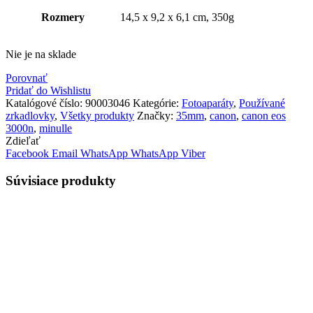
Rozmery
14,5 x 9,2 x 6,1 cm, 350g
Nie je na sklade
Porovnať
Pridať do Wishlistu
Katalógové číslo:
90003046
Kategórie:
Fotoaparáty
,
Používané
zrkadlovky
,
Všetky produkty
Značky:
35mm
,
canon
,
canon eos
3000n
,
minulle
Zdieľať
Facebook
Email
WhatsApp
WhatsApp
Viber
Súvisiace produkty