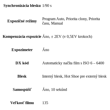
Synchronizácia blesku
1/90 s
Program Auto, Priorita clony, Priorita
Expozičné režimy
času, Manual
Kompenzácia expozície
Áno, ± 2EV (v 0,5EV krokoch)
Expozimeter
Áno
DX kód
Automaticky načíta film s ISO 6 – 6400
Blesk
Interný blesk, Hot Shoe pre externý blesk
Samospúšť
Áno, 10 sekúnd
Veľkosť filmu
135