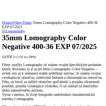
Spustiť video
Zväčšiť
Domov
Filmy
35mm
35mm Lomography Color Negative 400-36
EXP 07/2025
35mm Lomography Color
Negative 400-36 EXP 07/2025
14,95
€
(
12,15
€
bez DPH)
Filmy značky Lomography sú známe svojim špecifickým podaním
farieb. Rovnako to je aj pri filme Lomography Color Negative –
avšak, ten sa k snímanej realite približuje najviac. Je známy svojou
vynikajúcou sýtosťou, oslnivými farbami a ohromujúcou ostrosťou.
Film, na ktorý sa môžeš skutočne spoľahnúť a ponúka všestranné
použitie, prináša vynikajúce výsledky, či už snímaš za slnečného
alebo zamračeného počasia.
Vyraz s istotou, že tvoje fotografie nadobudnú charakteristickú
estetiku Lomography.