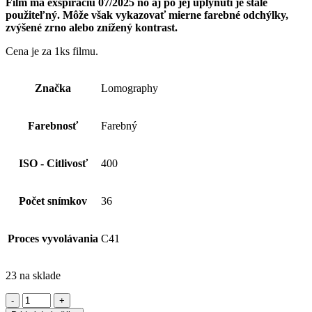
Film má exspiráciu 07/2025 no aj po jej uplynutí je stále
použiteľný. Môže však vykazovať mierne farebné odchýlky,
zvýšené zrno alebo znížený kontrast.
Cena je za 1ks filmu.
Značka
Lomography
Farebnosť
Farebný
ISO - Citlivosť
400
Počet snímkov
36
Proces vyvolávania
C41
23 na sklade
množstvo
35mm