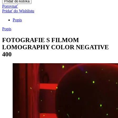
Pridať do košíka
Lomography
Porovnať
Color
Pridať do Wishlistu
Negative
400-
Popis
36
EXP
Popis
07/2025
FOTOGRAFIE S FILMOM
LOMOGRAPHY COLOR NEGATIVE
400