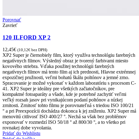
Porovnať
Zavrieť
120 ILFORD XP 2
12,45
€
(
10,12
€
bez DPH)
XP2 Super je čiernobiely film, ktorý využíva technológiu farebných
negatívnych filmov. Výsledný obraz je tvorený farbivami miesto
kovového striebra. Vďaka použitej technológii farebných
negatívnych filmov má tento film aj ich prednosti, Hlavne extrémnej
expozičnej pružnosti, veľmi bohatú škálu poltónov a jemné zrno.
Spracovanie je možné vykonať v každom laboratóriu s procesom C-
41. XP2 Super je ideálny pre všetkých začiatočníkov, pre
kompaktné fotoaparáty a všade, kde je potrebné zachytiť veľmi
veľký rozsah jasov pri vynikajúcom podaní poltónov a nízkej
zrnitosti. Zrnitosť tohto filmu je porovnateľná s triedou ISO 100/21
° a pri Preexpozícii dochádza dokonca k jej zníženiu. XP2 Super má
menovitú citlivosť ISO 400/27 °. Nechá sa však bez problémov
exponovať v rozmedzí ISO 50/18 ° až 800/30 °, a to všetko pri
rovnakej dobe vyvolania.
Pridať do Wishlistu
Pridať do košíka