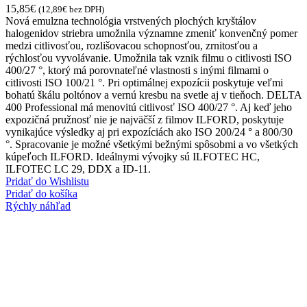
15,85
€
(
12,89
€
bez DPH)
Nová emulzna technológia vrstvených plochých kryštálov
halogenidov striebra umožnila významne zmeniť konvenčný pomer
medzi citlivosťou, rozlišovacou schopnosťou, zrnitosťou a
rýchlosťou vyvolávanie. Umožnila tak vznik filmu o citlivosti ISO
400/27 °, ktorý má porovnateľné vlastnosti s inými filmami o
citlivosti ISO 100/21 °. Pri optimálnej expozícii poskytuje veľmi
bohatú škálu poltónov a vernú kresbu na svetle aj v tieňoch. DELTA
400 Professional má menovitú citlivosť ISO 400/27 °. Aj keď jeho
expozičná pružnosť nie je najväčší z filmov ILFORD, poskytuje
vynikajúce výsledky aj pri expozíciách ako ISO 200/24 ° a 800/30
°. Spracovanie je možné všetkými bežnými spôsobmi a vo všetkých
kúpeľoch ILFORD. Ideálnymi vývojky sú ILFOTEC HC,
ILFOTEC LC 29, DDX a ID-11.
Pridať do Wishlistu
Pridať do košíka
Rýchly náhľad