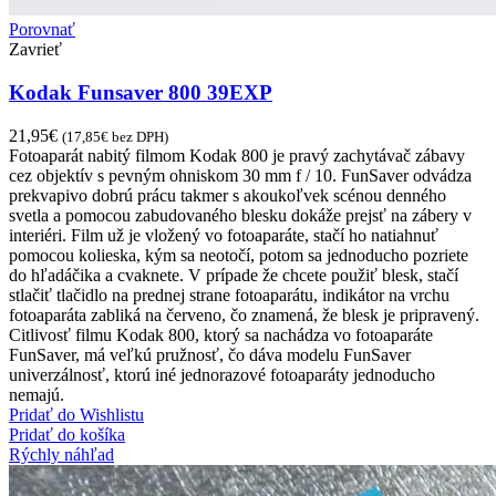
Porovnať
Zavrieť
Kodak Funsaver 800 39EXP
21,95
€
(
17,85
€
bez DPH)
Fotoaparát nabitý filmom Kodak 800 je pravý zachytávač zábavy
cez objektív s pevným ohniskom 30 mm f / 10. FunSaver odvádza
prekvapivo dobrú prácu takmer s akoukoľvek scénou denného
svetla a pomocou zabudovaného blesku dokáže prejsť na zábery v
interiéri. Film už je vložený vo fotoaparáte, stačí ho natiahnuť
pomocou kolieska, kým sa neotočí, potom sa jednoducho pozriete
do hľadáčika a cvaknete. V prípade že chcete použiť blesk, stačí
stlačiť tlačidlo na prednej strane fotoaparátu, indikátor na vrchu
fotoaparáta zabliká na červeno, čo znamená, že blesk je pripravený.
Citlivosť filmu Kodak 800, ktorý sa nachádza vo fotoaparáte
FunSaver, má veľkú pružnosť, čo dáva modelu FunSaver
univerzálnosť, ktorú iné jednorazové fotoaparáty jednoducho
nemajú.
Pridať do Wishlistu
Pridať do košíka
Rýchly náhľad