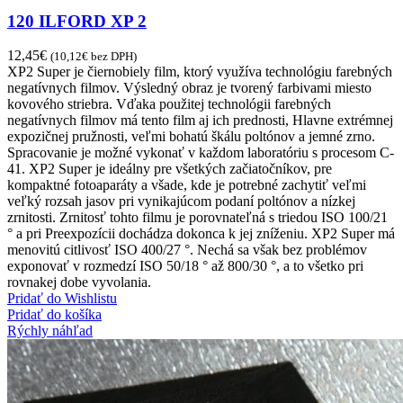
120 ILFORD XP 2
12,45
€
(
10,12
€
bez DPH)
XP2 Super je čiernobiely film, ktorý využíva technológiu farebných
negatívnych filmov. Výsledný obraz je tvorený farbivami miesto
kovového striebra. Vďaka použitej technológii farebných
negatívnych filmov má tento film aj ich prednosti, Hlavne extrémnej
expozičnej pružnosti, veľmi bohatú škálu poltónov a jemné zrno.
Spracovanie je možné vykonať v každom laboratóriu s procesom C-
41. XP2 Super je ideálny pre všetkých začiatočníkov, pre
kompaktné fotoaparáty a všade, kde je potrebné zachytiť veľmi
veľký rozsah jasov pri vynikajúcom podaní poltónov a nízkej
zrnitosti. Zrnitosť tohto filmu je porovnateľná s triedou ISO 100/21
° a pri Preexpozícii dochádza dokonca k jej zníženiu. XP2 Super má
menovitú citlivosť ISO 400/27 °. Nechá sa však bez problémov
exponovať v rozmedzí ISO 50/18 ° až 800/30 °, a to všetko pri
rovnakej dobe vyvolania.
Pridať do Wishlistu
Pridať do košíka
Rýchly náhľad