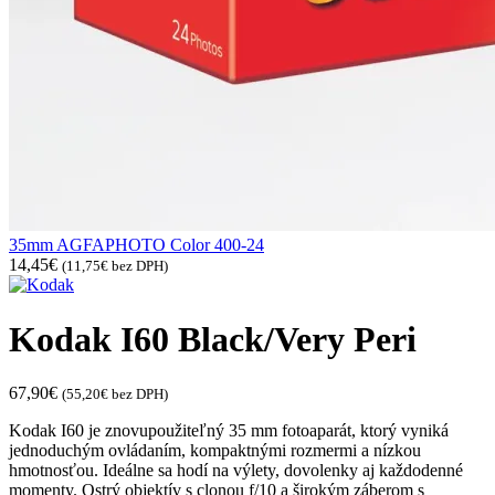
35mm AGFAPHOTO Color 400-24
14,45
€
(
11,75
€
bez DPH)
Kodak I60 Black/Very Peri
67,90
€
(
55,20
€
bez DPH)
Kodak I60 je znovupoužiteľný 35 mm fotoaparát, ktorý vyniká
jednoduchým ovládaním, kompaktnými rozmermi a nízkou
hmotnosťou. Ideálne sa hodí na výlety, dovolenky aj každodenné
momenty. Ostrý objektív s clonou f/10 a širokým záberom s