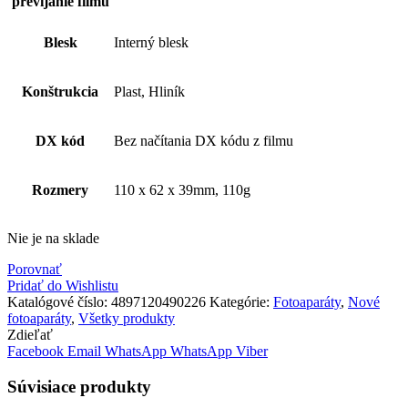
prevíjanie filmu
Blesk
Interný blesk
Konštrukcia
Plast, Hliník
DX kód
Bez načítania DX kódu z filmu
Rozmery
110 x 62 x 39mm, 110g
Nie je na sklade
Porovnať
Pridať do Wishlistu
Katalógové číslo:
4897120490226
Kategórie:
Fotoaparáty
,
Nové
fotoaparáty
,
Všetky produkty
Zdieľať
Facebook
Email
WhatsApp
WhatsApp
Viber
Súvisiace produkty