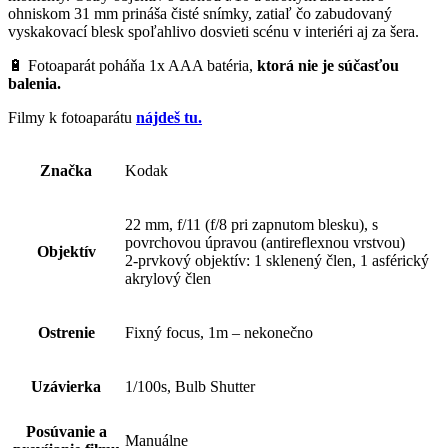
ohniskom 31 mm prináša čisté snímky, zatiaľ čo zabudovaný
vyskakovací blesk spoľahlivo dosvieti scénu v interiéri aj za šera.
🔋 Fotoaparát poháňa 1x AAA batéria,
ktorá nie je súčasťou
balenia.
Filmy k fotoaparátu
nájdeš tu.
Značka
Kodak
22 mm, f/11 (f/8 pri zapnutom blesku), s
povrchovou úpravou (antireflexnou vrstvou)
Objektív
2-prvkový objektív: 1 sklenený člen, 1 asférický
akrylový člen
Ostrenie
Fixný focus, 1m – nekonečno
Uzávierka
1/100s, Bulb Shutter
Posúvanie a
Manuálne