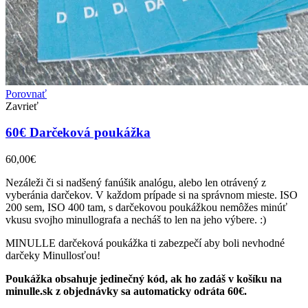
Porovnať
Zavrieť
60€ Darčeková poukážka
60,00
€
Nezáleži či si nadšený fanúšik analógu, alebo len otrávený z
vyberánia darčekov. V každom prípade si na správnom mieste. ISO
200 sem, ISO 400 tam, s darčekovou poukážkou nemôžes minúť
vkusu svojho minullografa a necháš to len na jeho výbere. :)
MINULLE darčeková poukážka ti zabezpečí aby boli nevhodné
darčeky Minullosťou!
Poukážka obsahuje jedinečný kód, ak ho zadáš v košíku na
minulle.sk z objednávky sa automaticky odráta 60€.