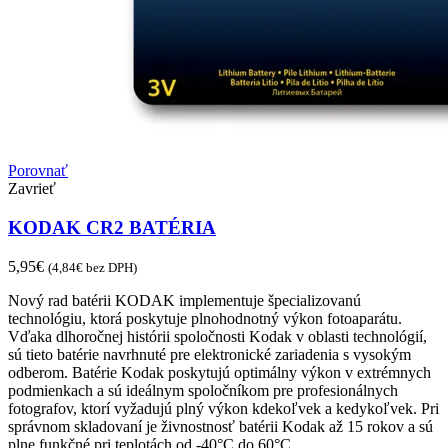
Porovnať
Zavrieť
KODAK CR2 BATÉRIA
5,95
€
(
4,84
€
bez DPH)
Nový rad batérii KODAK implementuje špecializovanú
technológiu, ktorá poskytuje plnohodnotný výkon fotoaparátu.
Vďaka dlhoročnej histórii spoločnosti Kodak v oblasti technológií,
sú tieto batérie navrhnuté pre elektronické zariadenia s vysokým
odberom. Batérie Kodak poskytujú optimálny výkon v extrémnych
podmienkach a sú ideálnym spoločníkom pre profesionálnych
fotografov, ktorí vyžadujú plný výkon kdekoľvek a kedykoľvek. Pri
správnom skladovaní je živnostnosť batérii Kodak až 15 rokov a sú
plne funkčné pri teplotách od -40°C do 60°C.