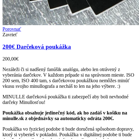
Porovnať
Zavrieť
200€ Darčeková poukážka
200,00
€
Nezáleži či si nadšený fanúšik analógu, alebo len otrávený z
vyberánia darčekov. V každom prípade si na správnom mieste. ISO
200 sem, ISO 400 tam, s darčekovou poukážkou nemôžes minúť
vkusu svojho minullografa a necháš to len na jeho výbere. :)
MINULLE darčeková poukážka ti zabezpečí aby boli nevhodné
darčeky Minullosťou!
Poukážka obsahuje jedinečný kód, ak ho zadáš v košíku na
minulle.sk z objednávky sa automaticky odráta 200€.
Poukážka vo fyzickej podobe ti bude doručená spôsobom dopravy,
ktorý si vyberieš v pokladni. Poukážka v digitálnej podobe ti bude