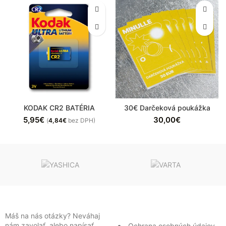
KODAK CR2 BATÉRIA
30€ Darčeková poukážka
5,95
€
30,00
€
(
4,84
€
bez DPH)
Máš na nás otázky? Neváhaj
nám zavolať, alebo napísať,
Ochrana osobných údajov