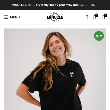
MINULLE STORE otvorený každý pracovný deň 13:00 - 18:00
0
0
MENU
NEW